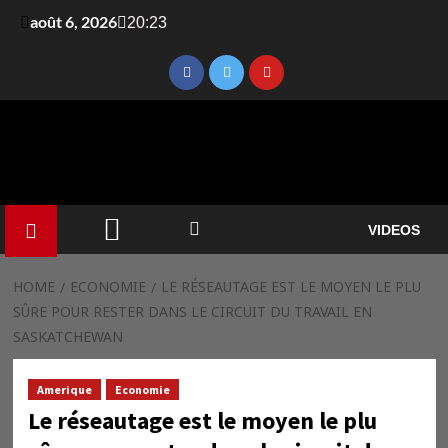
août 6, 2026
20:23
VIDEOS
HOME
ECONOMIE
LE RÉSEAUTAGE EST LE MOYEN LE PLU
SÛRE POUR RESTER DANS LE CIRCUIT DU TRAVAIL EN
SASKATCHEWAN
Amerique
Economie
Le réseautage est le moyen le plu