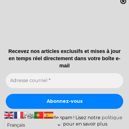
Actualité
Amerique
Actualité
Education
Amerique
Kwibuka
Regina souligne
32 in
la 32e
Winnipeg:
commémoration
An
du Génocide
evening of
des Tutsis
memory,
Recevez nos articles exclusifs et mises à jour
au Rwanda en
reflection,
en temps réel directement dans votre boîte e-
1994
and unity
mail
avril 28, 2026
avril 27,
2026
Copyright Afiquevousparle 2025| Tous droits réservés
Nous ne faisons pas de spam ! Lisez notre
politique
de confidentialité
pour en savoir plus.