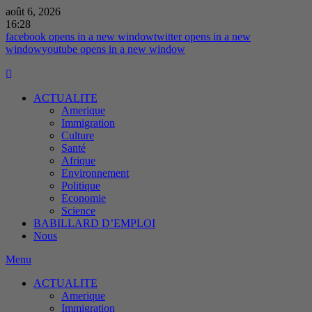
août 6, 2026
16:28
facebook
opens in a new window
twitter
opens in a new
window
youtube
opens in a new window
ACTUALITE
Amerique
Immigration
Culture
Santé
Afrique
Environnement
Politique
Economie
Science
BABILLARD D’EMPLOI
Nous
Menu
ACTUALITE
Amerique
Immigration