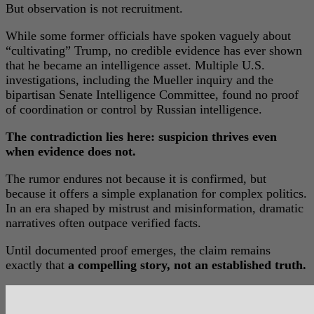
But observation is not recruitment.
While some former officials have spoken vaguely about
“cultivating” Trump, no credible evidence has ever shown
that he became an intelligence asset. Multiple U.S.
investigations, including the Mueller inquiry and the
bipartisan Senate Intelligence Committee, found no proof
of coordination or control by Russian intelligence.
The contradiction lies here: suspicion thrives even
when evidence does not.
The rumor endures not because it is confirmed, but
because it offers a simple explanation for complex politics.
In an era shaped by mistrust and misinformation, dramatic
narratives often outpace verified facts.
Until documented proof emerges, the claim remains
exactly that
a compelling story, not an established truth.