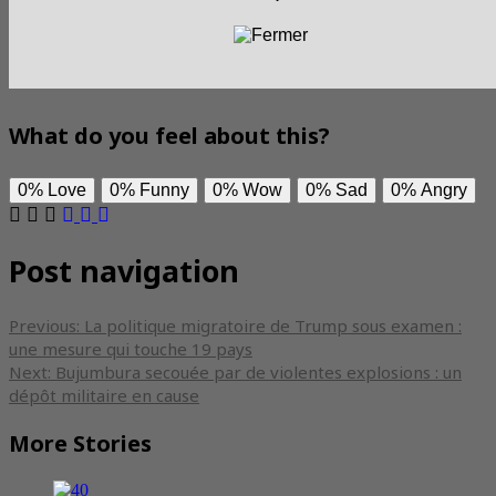
What do you feel about this?
0%
Love
0%
Funny
0%
Wow
0%
Sad
0%
Angry
Post navigation
Previous:
La politique migratoire de Trump sous examen :
une mesure qui touche 19 pays
Next:
Bujumbura secouée par de violentes explosions : un
dépôt militaire en cause
More Stories