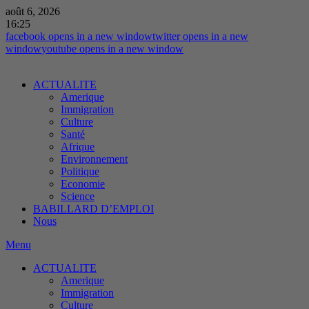
août 6, 2026
16:25
facebook
opens in a new window
twitter
opens in a new
window
youtube
opens in a new window
ACTUALITE
Amerique
Immigration
Culture
Santé
Afrique
Environnement
Politique
Economie
Science
BABILLARD D’EMPLOI
Nous
Menu
ACTUALITE
Amerique
Immigration
Culture