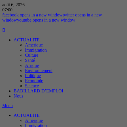
août 6, 2026
07:00
facebook
opens in a new window
twitter
opens in a new
window
youtube
opens in a new window
ACTUALITE
Amerique
Immigration
Culture
Santé
Afrique
Environnement
Politique
Economie
Science
BABILLARD D’EMPLOI
Nous
Menu
ACTUALITE
Amerique
Immigration