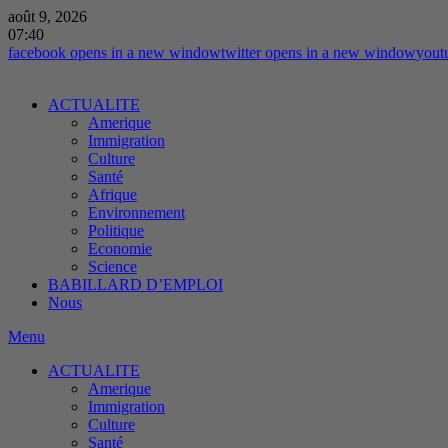
août 9, 2026
07:40
facebook
opens in a new window
twitter
opens in a new window
yout
ACTUALITE
Amerique
Immigration
Culture
Santé
Afrique
Environnement
Politique
Economie
Science
BABILLARD D’EMPLOI
Nous
Menu
ACTUALITE
Amerique
Immigration
Culture
Santé