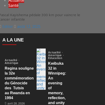
Actualité
Santé
Pascal Kayishema pédale 300 km pour vaincre le
cancer infantile
Editor
août 12, 2025
A LA UNE
Actualité
Amerique
Education
Actualité
Amerique
Kwibuka
Regina souligne
32 in
la 32e
Winnipeg:
commémoration
An
du Génocide
evening
des Tutsis
of
au Rwanda en
memory,
1994
reflection,
and unity
avril 28, 2026