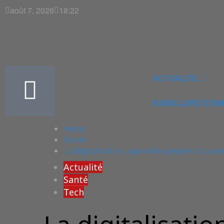
août 7, 2026
18:22
ACTUALITE
BABILLARD D’EM
Home
Santé
La digitalisation, quand les jeunes trouve
Actualité
Santé
Tech