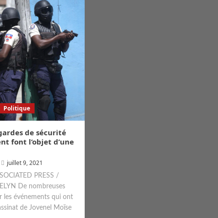
Politique
s gardes de sécurité
nt font l’objet d’une
juillet 9, 2021
SOCIATED PRESS /
ELYN De nombreuses
r les événements qui ont
assinat de Jovenel Moïse