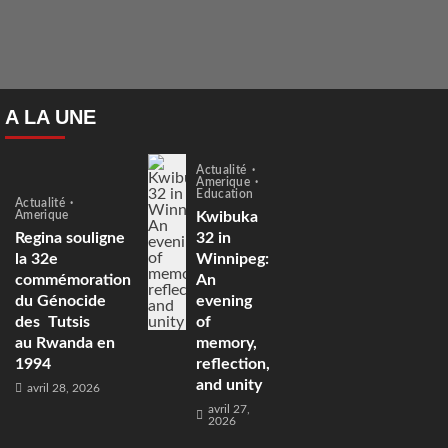
A LA UNE
Actualité
Amerique
Education
Actualité
Amerique
Kwibuka
Regina souligne
32 in
la 32e
Winnipeg:
commémoration
An
du Génocide
evening
des Tutsis
of
au Rwanda en
memory,
1994
reflection,
and unity
avril 28, 2026
avril 27,
2026