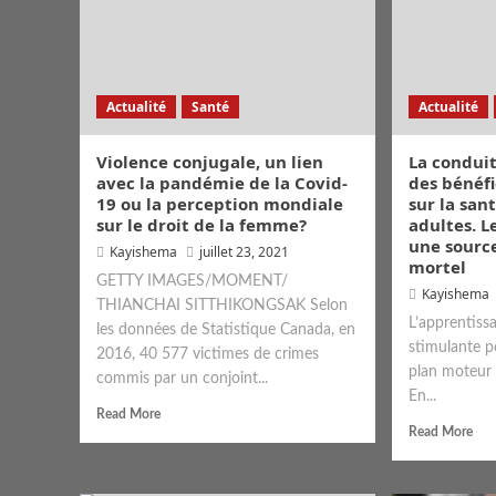
Actualité
Santé
Actualité
Violence conjugale, un lien
La condui
avec la pandémie de la Covid-
des bénéf
19 ou la perception mondiale
sur la san
sur le droit de la femme?
adultes. L
une source
Kayishema
juillet 23, 2021
mortel
GETTY IMAGES/MOMENT/
Kayishema
THIANCHAI SITTHIKONGSAK Selon
L’apprentiss
les données de Statistique Canada, en
stimulante po
2016, 40 577 victimes de crimes
plan moteur q
commis par un conjoint...
En...
Read More
Read More