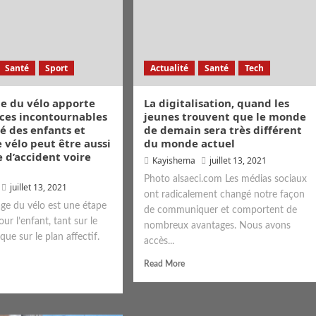
Santé
Sport
Actualité
Santé
Tech
te du vélo apporte
La digitalisation, quand les
ices incontournables
jeunes trouvent que le monde
té des enfants et
de demain sera très différent
e vélo peut être aussi
du monde actuel
 d’accident voire
Kayishema
juillet 13, 2021
Photo alsaeci.com Les médias sociaux
juillet 13, 2021
ont radicalement changé notre façon
age du vélo est une étape
de communiquer et comportent de
ur l’enfant, tant sur le
nombreux avantages. Nous avons
ue sur le plan affectif.
accès...
Read More