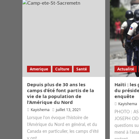
Amerique
Culture
Santé
Actualité
Depuis plus de 30 ans les
Haïti : le
camps d’été font partis de la
du préside
vie de la population de
enquête
l’Amérique du Nord
Kayishema
Kayishema
juillet 13, 2021
PHOTO : AS
Lorsque l’on évoque l’histoire de
JOSEPH OD
l’Amérique du Nord en général, et du
questions su
Canada en particulier, les camps d’été
mené à l'ass
y ont...