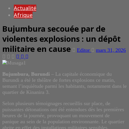
Actualité
Afrique
Bujumbura secouée par de
violentes explosions : un dépôt
militaire en cause
Editor
mars 31, 2026
Bujumbura, Burundi
– La capitale économique du
Burundi a été le théâtre de fortes explosions ce matin,
semant l’inquiétude parmi les habitants, notamment dans le
quartier de Kinanira 3.
Selon plusieurs témoignages recueillis sur place, de
puissantes détonations ont été entendues dès les premières
heures de la journée, provoquant un mouvement de
panique au sein de la population environnante. Le quartier
abrite en effet des installations militaires sensibles.