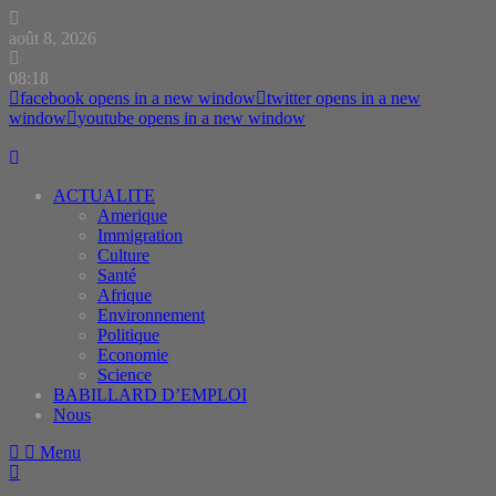
août 8, 2026
08:18
facebook
opens in a new window
twitter
opens in a new
window
youtube
opens in a new window
ACTUALITE
Amerique
Immigration
Culture
Santé
Afrique
Environnement
Politique
Economie
Science
BABILLARD D’EMPLOI
Nous
Menu