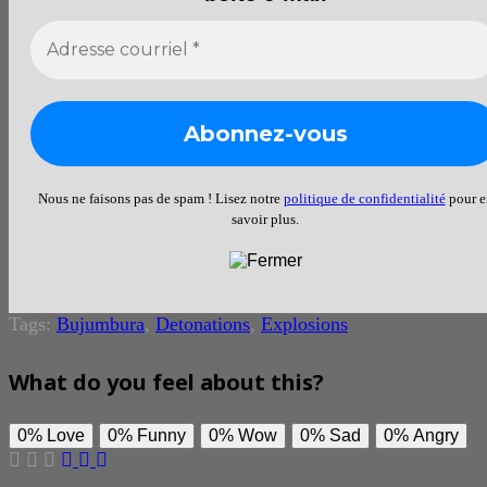
Nous ne faisons pas de spam ! Lisez notre
politique de confidentialité
pour e
savoir plus.
Tags:
Bujumbura
,
Detonations
,
Explosions
What do you feel about this?
0%
Love
0%
Funny
0%
Wow
0%
Sad
0%
Angry