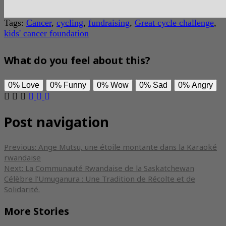
Tags:
Cancer
,
cycling
,
fundraising
,
Great cycle challenge
,
kids' cancer foundation
What do you feel about this?
0%
Love
0%
Funny
0%
Wow
0%
Sad
0%
Angry
Post navigation
Previous:
Ange Mutsu, une étoile montante dans la Karaoké
rwandaise
Next:
La Communauté Rwandaise de la Saskatchewan
Célèbre l’Umuganura : Une Tradition de Récolte et de
Solidarité.
More Stories