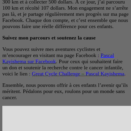
300 km et à collecter 500 dollars. À ce jour, j’ai parcouru
100 km et récolté 107 dollars. Mon engagement ne s’arrête
pas là, et je partage régulièrement mes progrès sur ma page
Facebook. Chaque don compte, et c’est ensemble que nous
pouvons faire une réelle différence pour ces enfants.
Suivez mon parcours et soutenez la cause
Vous pouvez suivre mes aventures cyclistes et
m’encourager en visitant ma page Facebook :
Pascal
Kayishema sur Facebook
. Pour ceux qui souhaitent faire
un don et soutenir la recherche contre le cancer infantile,
voici le lien :
Great Cycle Challenge – Pascal Kayishema
.
Ensemble, nous pouvons offrir à ces enfants l’avenir qu’ils
méritent. Pédalons pour eux, roulons pour un monde sans
cancer.