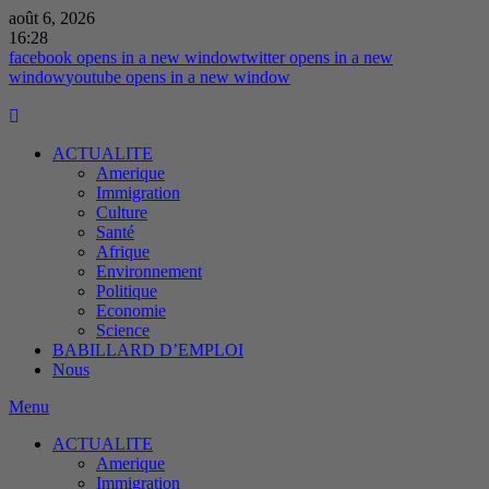
août 6, 2026
16:28
facebook
opens in a new window
twitter
opens in a new
window
youtube
opens in a new window
ACTUALITE
Amerique
Immigration
Culture
Santé
Afrique
Environnement
Politique
Economie
Science
BABILLARD D’EMPLOI
Nous
Menu
ACTUALITE
Amerique
Immigration