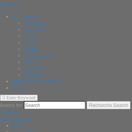
Menu
ACTUALITE
Amerique
Immigration
Culture
Santé
Afrique
Environnement
Politique
Economie
Science
BABILLARD D’EMPLOI
Nous
Enter Keyword
Search for:
Recherche
Search
VIDEOS
Skip to content
Home