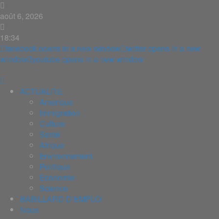
août 6, 2026
18:34
facebook
opens in a new window
twitter
opens in a new
window
youtube
opens in a new window
ACTUALITE
Amerique
Immigration
Culture
Santé
Afrique
Environnement
Politique
Economie
Science
BABILLARD D’EMPLOI
Nous