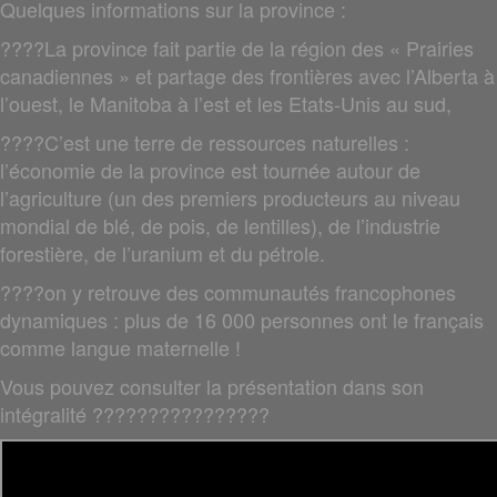
Quelques informations sur la province :
????La province fait partie de la région des « Prairies
canadiennes » et partage des frontières avec l’Alberta à
l’ouest, le Manitoba à l’est et les Etats-Unis au sud,
????C’est une terre de ressources naturelles :
l’économie de la province est tournée autour de
l’agriculture (un des premiers producteurs au niveau
mondial de blé, de pois, de lentilles), de l’industrie
forestière, de l’uranium et du pétrole.
????on y retrouve des communautés francophones
dynamiques : plus de 16 000 personnes ont le français
comme langue maternelle !
Vous pouvez consulter la présentation dans son
intégralité ????????????????