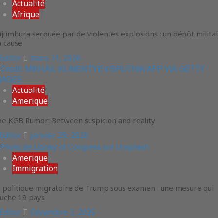
Actualité
Afrique
jumbura secouée par de violentes explosions : un dépôt milita
n cause
Editor
mars 31, 2026
Actualité
Amerique
he KGB Rumor: Between suspicion and reality
Editor
janvier 29, 2026
Amerique
Immigration
 politique migratoire de Trump sous examen : une mesure qui
ouche 19 pays
Editor
Décembre 3, 2025