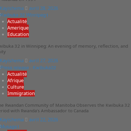
Kayishema
avril 28, 2026
Actualité
Amerique
Education
ibuka 32 in Winnipeg: An evening of memory, reflection, and
ity
Kayishema
avril 27, 2026
Actualité
Afrique
Culture
Immigration
he Rwandan Community of Manitoba Observes the Kwibuka 32
eriod with Rwanda’s Ambassador to Canada
Kayishema
avril 22, 2026