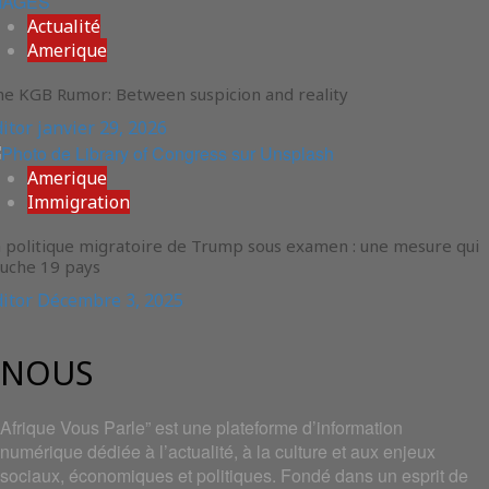
Actualité
Amerique
he KGB Rumor: Between suspicion and reality
ditor
janvier 29, 2026
Amerique
Immigration
 politique migratoire de Trump sous examen : une mesure qui
ouche 19 pays
ditor
Décembre 3, 2025
NOUS
Afrique Vous Parle” est une plateforme d’information
numérique dédiée à l’actualité, à la culture et aux enjeux
sociaux, économiques et politiques. Fondé dans un esprit de