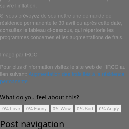
suivre l’inflation.
Si vous prévoyez de soumettre une demande de
résidence permanente le 30 avril ou après cette date,
consultez le tableau ci‑dessous, qui répertorie les
programmes concernés et les augmentations de frais.
Image par IRCC
Pour plus d’information visitez le site web de l’IRCC au
lien suivant:
Augmentation des frais liés à la résidence
permanente
What do you feel about this?
0%
Love
0%
Funny
0%
Wow
0%
Sad
0%
Angry
Post navigation