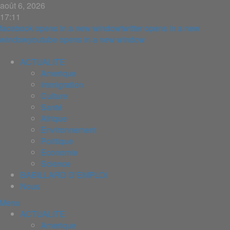
août 6, 2026
17:11
facebook
opens in a new window
twitter
opens in a new
window
youtube
opens in a new window
ACTUALITE
Amerique
Immigration
Culture
Santé
Afrique
Environnement
Politique
Economie
Science
BABILLARD D’EMPLOI
Nous
Menu
ACTUALITE
Amerique