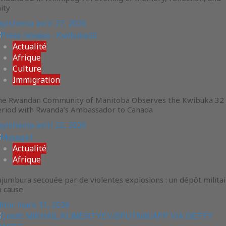
ity
ayishema
avril 27, 2026
Actualité
Afrique
Culture
Immigration
he Rwandan Community of Manitoba Observes the Kwibuka 32
eriod with Rwanda’s Ambassador to Canada
ayishema
avril 22, 2026
Actualité
Afrique
jumbura secouée par de violentes explosions : un dépôt milita
n cause
ditor
mars 31, 2026