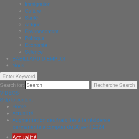
Immigration
Culture
Santé
Afrique
Environnement
Politique
Economie
Science
BABILLARD D’EMPLOI
Nous
Enter Keyword
Search for:
Recherche
Search
VIDEOS
Skip to content
Home
Actualité
Augmentation des frais liés à la résidence
permanente à compter du 30 avril 2024
Actualité