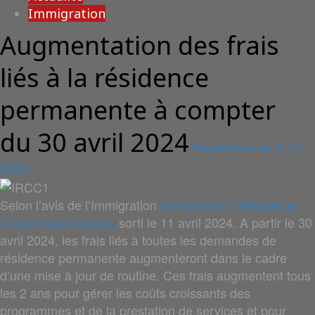
Immigration
Augmentation des frais
liés à la résidence
permanente à compter
du 30 avril 2024
Kayishema
avril 12,
2024
Selon l’avis de l’Immigration
Immigration, Réfugiés et
Citoyenneté Canada
sorti le 11 avril 2024. A partir le 30
avril 2024, les frais liés à toutes les demandes de
résidence permanente augmenteront dans le cadre
d’une mise à jour de routine. Ces frais augmentent tous
les 2 ans pour gérer les coûts croissants des
programmes et de la prestation de services et pour