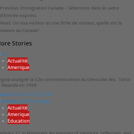
Previous:
Immigration Canada – Sélections dans le cadre
d’Entrée express
Next:
Un visa visiteur et une fiche de visiteur, quelle est la
nuance au Canada?
ore Stories
Actualité
Amerique
egina souligne la 32e commémoration du Génocide des Tutsis
u Rwanda en 1994
ayishema
avril 28, 2026
Actualité
Amerique
Education
ibuka 32 in Winnipeg: An evening of memory, reflection, and