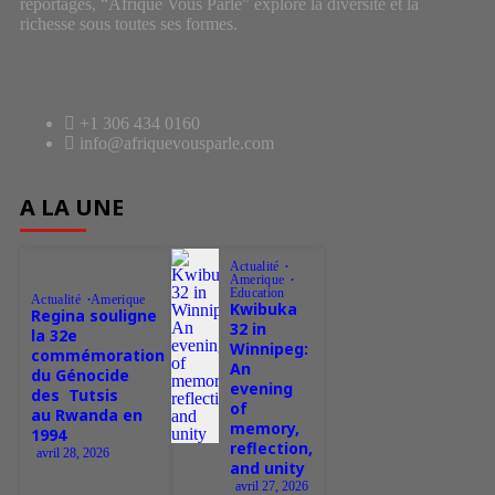
reportages, “Afrique Vous Parle” explore la diversité et la
richesse sous toutes ses formes.
+1 306 434 0160
info@afriquevousparle.com
A LA UNE
Actualité
Amerique
Education
Actualité
Amerique
Kwibuka
Regina souligne
32 in
la 32e
Winnipeg:
commémoration
An
du Génocide
evening
des Tutsis
of
au Rwanda en
memory,
1994
reflection,
avril 28, 2026
and unity
avril 27, 2026