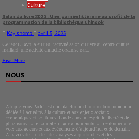
Culture
Salon du livre 2025 : Une journée littéraire au profit de la
programmation de la bibliothèque Chinook
Kayishema
avril 5, 2025
Ce jeudi 3 avril a eu lieu l’activité salon du livre au centre culturel
maillard, une activité annuelle organise par...
Read More
NOUS
Afrique Vous Parle” est une plateforme d’information numérique
dédiée à l’actualité, à la culture et aux enjeux sociaux,
économiques et politiques. Fondé dans un esprit de liberté et de
pluralisme, notre journal en ligne a pour ambition de donner une
voix aux acteurs et aux événements d’aujourd’hui et de demain.
À travers des articles, des analyses approfondies et des