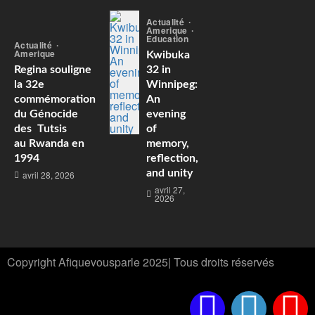
Actualité
Amerique
Education
Actualité
Amerique
Kwibuka
Regina souligne
32 in
la 32e
Winnipeg:
commémoration
An
du Génocide
evening
des Tutsis
of
au Rwanda en
memory,
1994
reflection,
and unity
avril 28, 2026
avril 27,
2026
Copyright Afiquevousparle 2025| Tous droits réservés