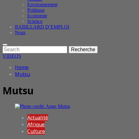
Environnement
Politique
Economie
Science
BABILLARD D’EMPLOI
Nous
Enter
Search
Recherche
Keyword
for:
Search
VIDEOS
Skip
Home
to
Mutsu
content
Mutsu
Actualité
Afrique
Culture