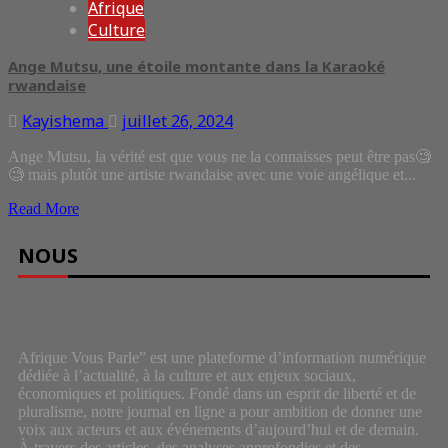
Afrique
Culture
Ange Mutsu, une étoile montante dans la Karaoké
rwandaise
Kayishema
juillet 26, 2024
Ange Mutsu, la vérité est que vous ne la connaisses peut être pas🧐
🧐 mais plutôt une artiste rwandaise avec une voie angélique et...
Read More
NOUS
Afrique Vous Parle” est une plateforme d’information numérique
dédiée à l’actualité, à la culture et aux enjeux sociaux,
économiques et politiques. Fondé dans un esprit de liberté et de
pluralisme, notre journal en ligne a pour ambition de donner une
voix aux acteurs et aux événements d’aujourd’hui et de demain.
À travers des articles, des analyses approfondies et des