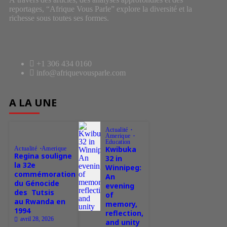
reportages, “Afrique Vous Parle” explore la diversité et la
richesse sous toutes ses formes.
+1 306 434 0160
info@afriquevousparle.com
A LA UNE
Actualité
Amerique
Education
Kwibuka
Actualité
Amerique
Regina souligne
32 in
la 32e
Winnipeg:
commémoration
An
du Génocide
evening
des Tutsis
of
au Rwanda en
memory,
1994
reflection,
avril 28, 2026
and unity