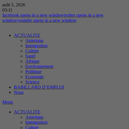
août 5, 2026
03:11
facebook
opens in a new window
twitter
opens in a new
window
youtube
opens in a new window
ACTUALITE
Amerique
Immigration
Culture
Santé
Afrique
Environnement
Politique
Economie
Science
BABILLARD D’EMPLOI
Nous
Menu
ACTUALITE
Amerique
Immigration
Culture