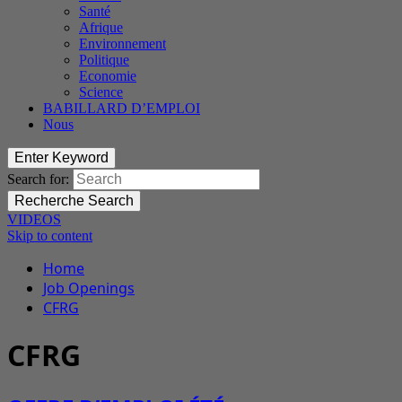
Santé
Afrique
Environnement
Politique
Economie
Science
BABILLARD D’EMPLOI
Nous
Enter Keyword
Search for:
Recherche
Search
VIDEOS
Skip to content
Home
Job Openings
CFRG
CFRG