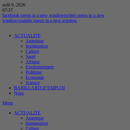
août 9, 2026
07:37
facebook
opens in a new window
twitter
opens in a new
window
youtube
opens in a new window
ACTUALITE
Amerique
Immigration
Culture
Santé
Afrique
Environnement
Politique
Economie
Science
BABILLARD D’EMPLOI
Nous
Menu
ACTUALITE
Amerique
Immigration
Culture