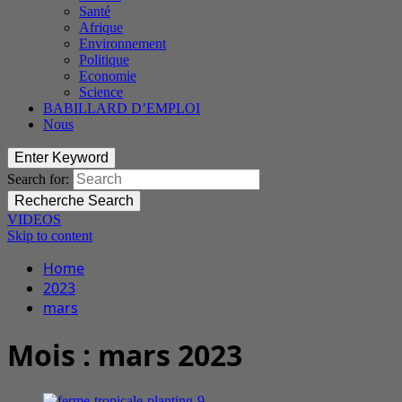
Santé
Afrique
Environnement
Politique
Economie
Science
BABILLARD D’EMPLOI
Nous
Enter Keyword
Search for:
Recherche
Search
VIDEOS
Skip to content
Home
2023
mars
Mois :
mars 2023