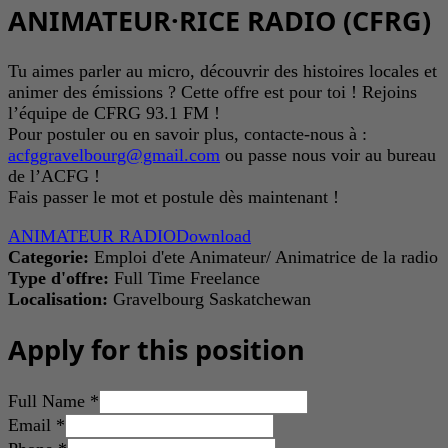
ANIMATEUR·RICE RADIO (CFRG)
Tu aimes parler au micro, découvrir des histoires locales et
animer des émissions ? Cette offre est pour toi ! Rejoins
l’équipe de CFRG 93.1 FM !
Pour postuler ou en savoir plus, contacte-nous à :
acfggravelbourg@gmail.com
ou passe nous voir au bureau
de l’ACFG !
Fais passer le mot et postule dès maintenant !
ANIMATEUR RADIO
Download
Categorie:
Emploi d'ete
Animateur/ Animatrice de la radio
Type d'offre:
Full Time
Freelance
Localisation:
Gravelbourg
Saskatchewan
Apply for this position
Full Name
*
Email
*