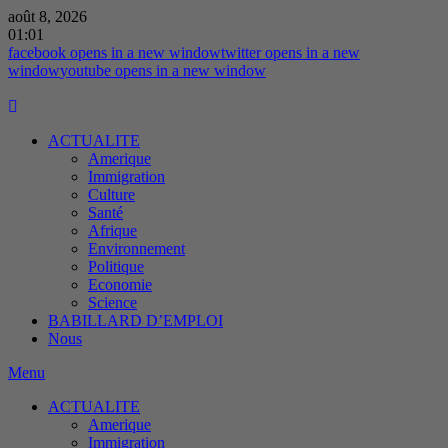
août 8, 2026
01:01
facebook
opens in a new window
twitter
opens in a new
window
youtube
opens in a new window
ACTUALITE
Amerique
Immigration
Culture
Santé
Afrique
Environnement
Politique
Economie
Science
BABILLARD D’EMPLOI
Nous
Menu
ACTUALITE
Amerique
Immigration