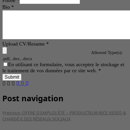
Phone
*
Bio
*
Upload CV/Resume
*
Allowed Type(s):
.pdf, .doc, .docx
En utilisant ce formulaire, vous acceptez le stockage et
le traitement de vos données par ce site web.
*
Post navigation
Previous:
OFFRE D’EMPLOI ÉTÉ – PRODUCTEUR·RICE VIDÉO &
CHARGÉ·E DES RÉSEAUX SOCIAUX