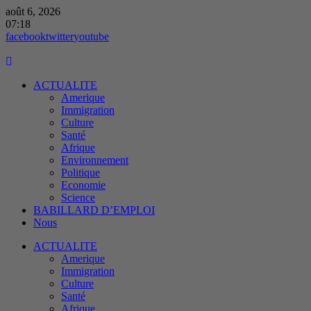
août 6, 2026
07:18
opens
opens
opens
facebook
twitter
youtube
in
in
in
a
a
a
new
new
new
ACTUALITE
window
window
window
Amerique
Immigration
Culture
Santé
Afrique
Environnement
Politique
Economie
Science
BABILLARD D’EMPLOI
Nous
Menu
ACTUALITE
Amerique
Immigration
Culture
Santé
Afrique