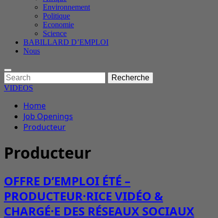
Environnement
Politique
Economie
Science
BABILLARD D’EMPLOI
Nous
Enter
Search
Recherche
Keyword
for:
Search
VIDEOS
Skip
Home
to
Job Openings
content
Producteur
Producteur
OFFRE D’EMPLOI ÉTÉ –
PRODUCTEUR·RICE VIDÉO &
CHARGÉ·E DES RÉSEAUX SOCIAUX